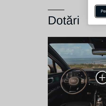
Per
Dotări