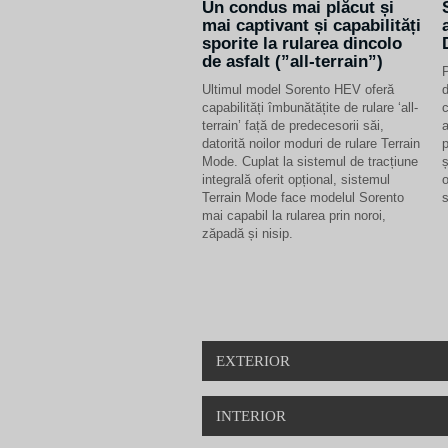
Un condus mai plăcut și
mai captivant și capabilități
sporite la rularea dincolo
de asfalt (”all-terrain”)
P
Ultimul model Sorento HEV oferă
d
capabilități îmbunătățite de rulare ‘all-
c
terrain’ față de predecesorii săi,
a
datorită noilor moduri de rulare Terrain
p
Mode. Cuplat la sistemul de tracțiune
ș
integrală oferit opțional, sistemul
o
Terrain Mode face modelul Sorento
s
mai capabil la rularea prin noroi,
zăpadă și nisip.
EXTERIOR
INTERIOR