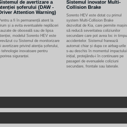
Sistemul de avertizare a
Sistemul inovator Multi-
atenției șoferului (DAW -
Collision Brake
Driver Attention Warning)
Sorento HEV este dotat cu primul
entru a fi în permanență atent la
system Multi-Collision Brake
rum și a evita eventualele neplăceri
dezvoltat de Kia, care permite mașini
auzate de oboseală sau de lipsa
să reducă severitatea coliziunilor
tenției, modelul Sorento HEV este
secundare care pot avea loc in timpu
revăzut cu Sistemul de monitorizare
accidentelor. Sistemul franează
i avertizare privind atenția șoferului,
automat chiar și dupa ce airbag-urile
 tehnologie inovatoare pentru
s-au deschis în momentul impactului
porirea siguranței.
inițial, protejându-i în continuare pe
pasageri de evenualele coliziuni
secundare, frontale sau laterale.