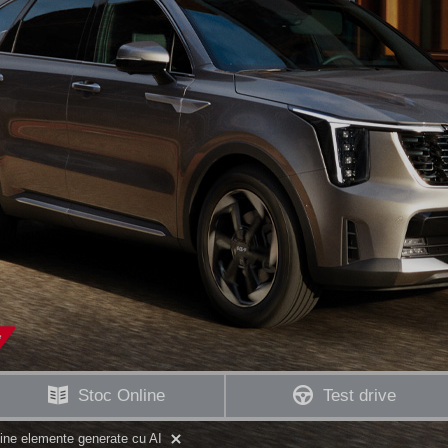
Stoc Online
Test drive
ține elemente generate cu AI