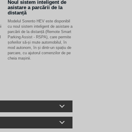
Noul sistem inteligent de
asistare a parcării de la
distanță
Modelul Sorento HEV este disponibil
i
cu noul sistem inteligent de asistare a
parcării de la distanță (Remote Smart
l
Parking Assist - RSPA), care permite
șoferilor să-și mute automobilul, în
mod autonom, în și dintr-un spațiu de
parcare, cu ajutorul comenzilor de pe
cheia mașinii.