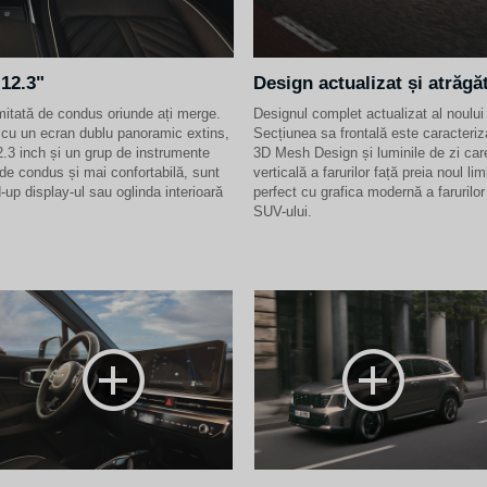
 12.3"
Design actualizat și atrăgă
imitată de condus oriunde ați merge.
Designul complet actualizat al noulu
t cu un ecran dublu panoramic extins,
Secțiunea sa frontală este caracteriz
2.3 inch și un grup de instrumente
3D Mesh Design și luminile de zi car
 de condus și mai confortabilă, sunt
verticală a farurilor față preia noul 
d-up display-ul sau oglinda interioară
perfect cu grafica modernă a farurilor
SUV-ului.