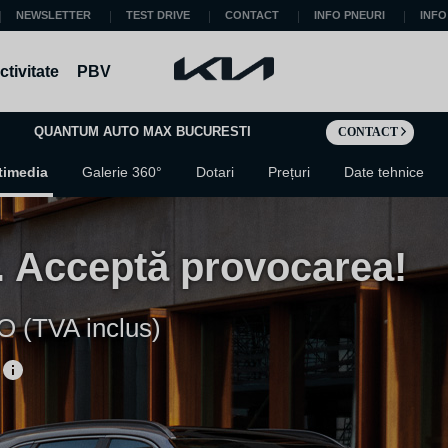
NEWSLETTER
TEST DRIVE
CONTACT
INFO PNEURI
INFO
tivitate
PBV
QUANTUM AUTO MAX BUCURESTI
CONTACT
timedia
Galerie 360°
Dotari
Prețuri
Date tehnice
 Acceptă provocarea!
O (TVA inclus)
O