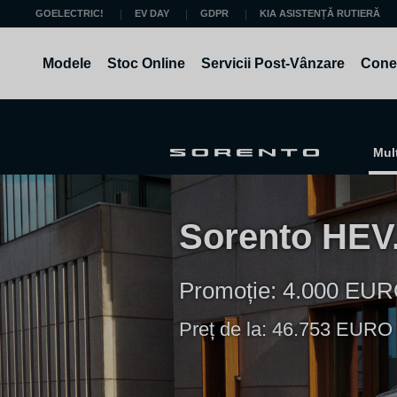
Mergi la continut
GOELECTRIC!
EV DAY
GDPR
KIA ASISTENȚĂ RUTIERĂ
Modele
Stoc Online
Servicii Post-Vânzare
Conec
Mul
Sorento HEV.
Promoție: 4.000 EUR
Preț de la: 46.753 EUR