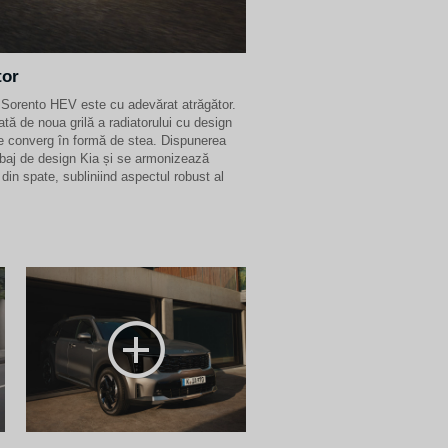
tor
i Sorento HEV este cu adevărat atrăgător.
ată de noua grilă a radiatorului cu design
e converg în formă de stea. Dispunerea
limbaj de design Kia și se armonizează
 din spate, subliniind aspectul robust al