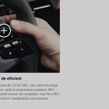
de eficient
nt de 1.6 litri GDI, care oferă tehnologii
dere, ajută la propulsarea modelului HEV.
tibil extrem de competitiv, noul Niro HEV
(conform standardului sud-coreean).