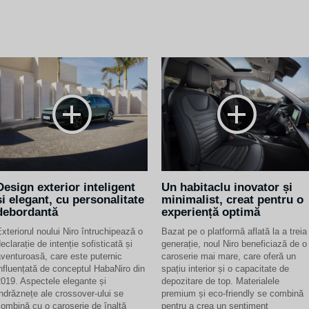
Design exterior inteligent
Un habitaclu inovator și
și elegant, cu personalitate
minimalist, creat pentru o
debordantă
experiență optimă
xteriorul noului Niro întruchipează o
Bazat pe o platformă aflată la a treia
eclarație de intenție sofisticată și
generație, noul Niro beneficiază de o
venturoasă, care este puternic
caroserie mai mare, care oferă un
nfluențată de conceptul HabaNiro din
spațiu interior și o capacitate de
019. Aspectele elegante și
depozitare de top. Materialele
ndrăznețe ale crossover-ului se
premium și eco-friendly se combină
ombină cu o caroserie de înaltă
pentru a crea un sentiment