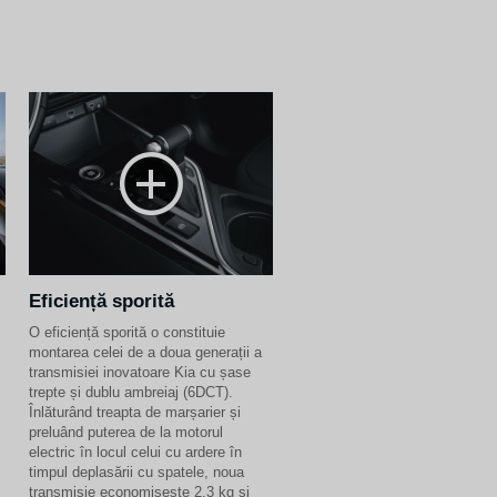
Eficiență sporită
O eficiență sporită o constituie
montarea celei de a doua generații a
transmisiei inovatoare Kia cu șase
trepte și dublu ambreiaj (6DCT).
Înlăturând treapta de marșarier și
preluând puterea de la motorul
electric în locul celui cu ardere în
timpul deplasării cu spatele, noua
transmisie economisește 2.3 kg și