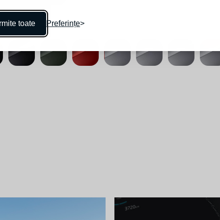
mite toate
Preferințe
URI