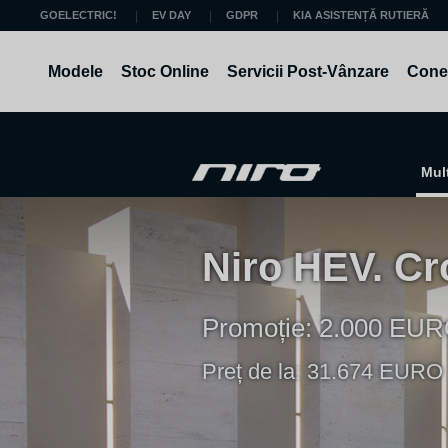
Mergi la continut
GOELECTRIC!
EV DAY
GDPR
KIA ASISTENȚĂ RUTIERĂ
Modele
Stoc Online
Servicii Post-Vânzare
Conec
Mul
Niro HEV. Cr
Promoție: 2.000 EUR
Preț de la: 31.674 EUR