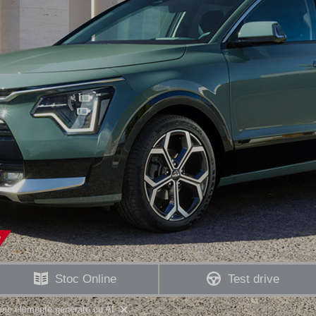
Stoc Online
Test drive
ține elemente generate cu AI