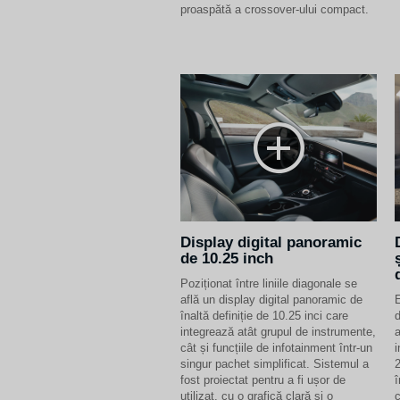
proaspătă a crossover-ului compact.
Display digital panoramic
de 10.25 inch
Poziționat între liniile diagonale se
află un display digital panoramic de
E
înaltă definiție de 10.25 inci care
d
integrează atât grupul de instrumente,
a
cât și funcțiile de infotainment într-un
i
singur pachet simplificat. Sistemul a
2
fost proiectat pentru a fi ușor de
î
utilizat, cu o grafică clară și o
c