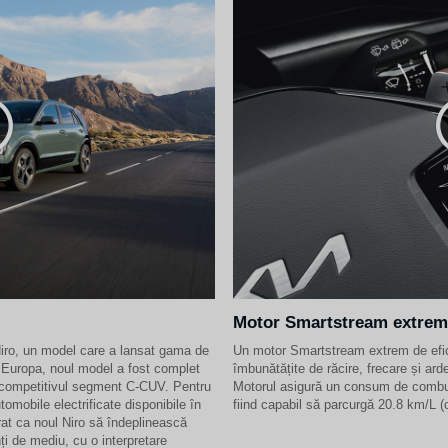
Motor Smartstream extrem 
iro, un model care a lansat gama de
Un motor Smartstream extrem de eficie
n Europa, noul model a fost complet
îmbunătățite de răcire, frecare și ar
 competitivul segment C-CUV. Pentru
Motorul asigură un consum de combus
tomobile electrificate disponibile în
fiind capabil să parcurgă 20.8 km/L 
at ca noul Niro să îndeplinească
ți de mediu, cu o interpretare