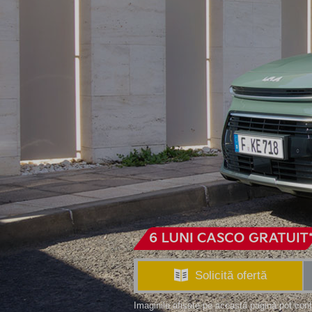
Solicită ofertă
Imaginile afișate pe această pagină pot con