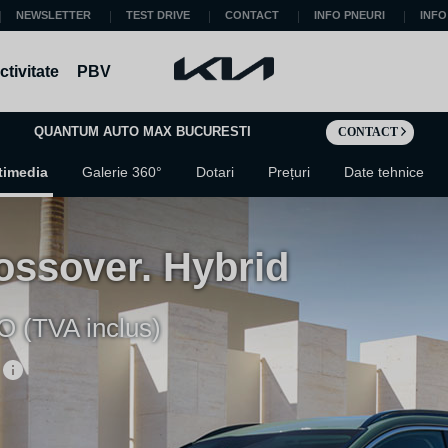
NEWSLETTER
TEST DRIVE
CONTACT
INFO PNEURI
INFO
tivitate
PBV
QUANTUM AUTO MAX BUCURESTI
CONTACT
timedia
Galerie 360°
Dotari
Prețuri
Date tehnice
ossover. Hybrid
O (TVA inclus)
O