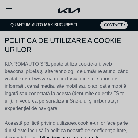
Mergi la continut
QUANTUM AUTO MAX BUCURESTI
CONTACT
POLITICA DE UTILIZARE A COOKIE-
URILOR
KIA ROMAUTO SRL poate utiliza cookie-uri, web
beacons, pixels și alte tehnologii de urmărire atunci când
vizitați site-ul www.kia.ro, inclusiv orice alt suport de
informații, canal media, site mobil sau o aplicație mobilă
legată sau conectată la acesta (denumite colectiv, "Site-
ul"), în vederea personalizării Site-ului și îmbunătățirii
experienției de navigare.
Această politică privind utilizarea cookie-urilor face parte
din și este inclusă în politica noastră de confidențialitate,
disponibila aici:
https://www.kia.ro/informatii-