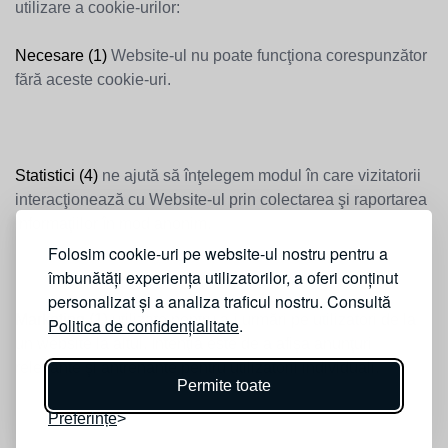
utilizare a cookie-urilor:
Necesare (1)
Website-ul nu poate funcţiona corespunzător
fără aceste cookie-uri.
Statistici (4)
ne ajută să înţelegem modul în care vizitatorii
interacţionează cu Website-ul prin colectarea şi raportarea
informaţiilor în mod anonim.
Folosim cookie-uri pe website-ul nostru pentru a
îmbunătăți experiența utilizatorilor, a oferi conținut
personalizat și a analiza traficul nostru. Consultă
Marketing (1)
utilizate pentru a-i urmări pe utilizatori de la
Politica de confidențialitate
.
un website la altul. Intenţia este de a afişa anunţuri
relevante şi antrenante pentru utilizatorii individuali.
Permite toate
Preferințe